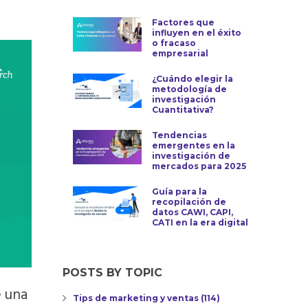
Factores que
influyen en el éxito
o fracaso
empresarial
¿Cuándo elegir la
metodología de
investigación
Cuantitativa?
Tendencias
emergentes en la
investigación de
mercados para 2025
Guía para la
recopilación de
datos CAWI, CAPI,
CATI en la era digital
POSTS BY TOPIC
e una
Tips de marketing y ventas
(114)