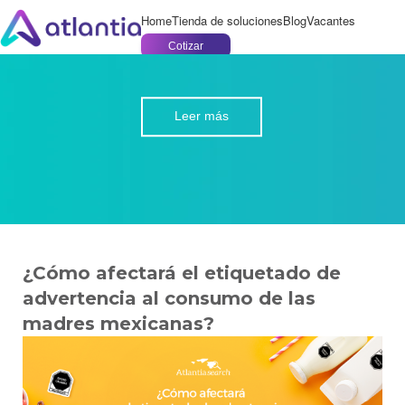
Home
Tienda de soluciones
Blog
Vacantes
Cotizar
Leer más
¿Cómo afectará el etiquetado de
advertencia al consumo de las
madres mexicanas?