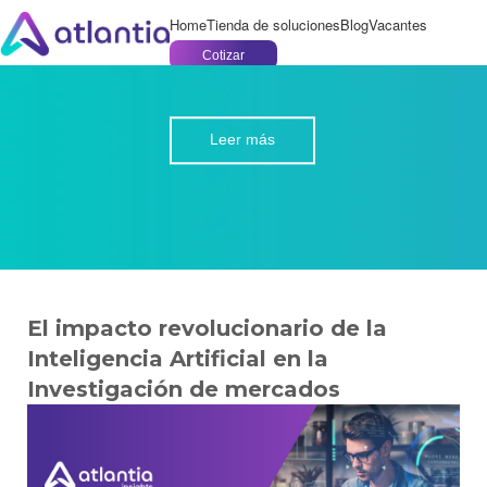
Home
Tienda de soluciones
Blog
Vacantes
Cotizar
Leer más
El impacto revolucionario de la
Inteligencia Artificial en la
Investigación de mercados